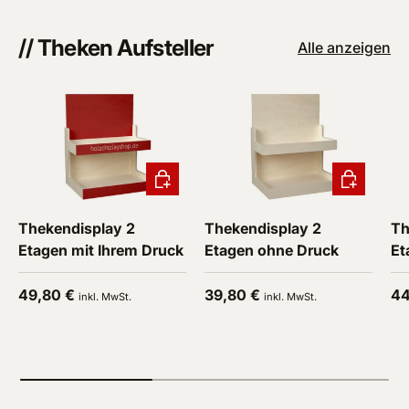
// Theken Aufsteller
Alle anzeigen
In den Warenkorb
In den War
Thekendisplay 2
Thekendisplay 2
Th
Etagen mit Ihrem Druck
Etagen ohne Druck
Et
Normaler Preis
Normaler Preis
No
49,80 €
39,80 €
44
inkl. MwSt.
inkl. MwSt.