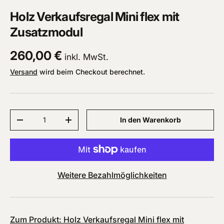
Holz Verkaufsregal Mini flex mit
Zusatzmodul
Normaler Preis
260,00 €
inkl. MwSt.
Versand
wird beim Checkout berechnet.
Anzahl
In den Warenkorb
Menge verringern
Menge erhöhen
Weitere Bezahlmöglichkeiten
Zum Produkt: Holz Verkaufsregal Mini flex mit