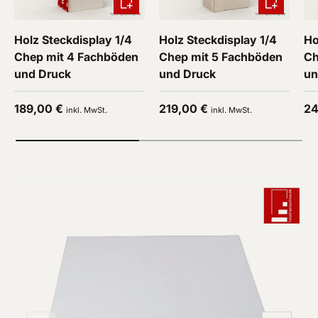
Holz Steckdisplay 1/4
Holz Steckdisplay 1/4
Ho
Chep mit 4 Fachböden
Chep mit 5 Fachböden
Ch
und Druck
und Druck
un
Normaler Preis
Normaler Preis
No
189,00 €
219,00 €
24
inkl. MwSt.
inkl. MwSt.
Zu Produktinformationen springen