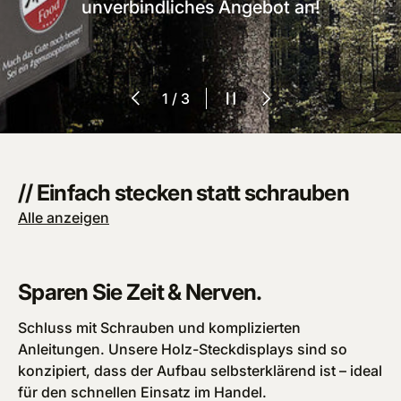
unverbindliches Angebot an!
Vorherige
Slideshow pausieren
Nächste
von
1
/
3
// Einfach stecken statt schrauben
Alle anzeigen
Sparen Sie Zeit & Nerven.
Schluss mit Schrauben und komplizierten
Anleitungen. Unsere Holz-Steckdisplays sind so
konzipiert, dass der Aufbau selbsterklärend ist – ideal
für den schnellen Einsatz im Handel.