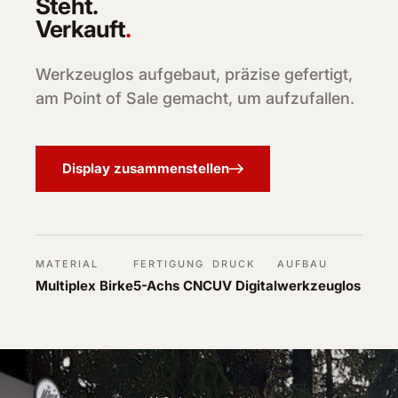
Steht.
Verkauft
.
Werkzeuglos aufgebaut, präzise gefertigt,
am Point of Sale gemacht, um aufzufallen.
Display zusammenstellen
MATERIAL
FERTIGUNG
DRUCK
AUFBAU
Multiplex Birke
5-Achs CNC
UV Digital
werkzeuglos