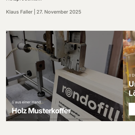
Klaus Faller |
27. November 2025
// 
U
L
// aus einer Hand
Holz Musterkoffer