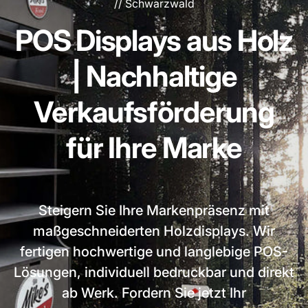
// Schwarzwald
POS Displays aus Holz
| Nachhaltige
Verkaufsförderung
für Ihre Marke
Steigern Sie Ihre Markenpräsenz mit
maßgeschneiderten Holzdisplays. Wir
fertigen hochwertige und langlebige POS-
Lösungen, individuell bedruckbar und direkt
ab Werk. Fordern Sie jetzt Ihr