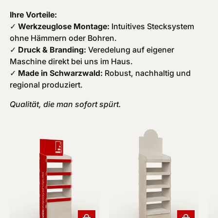
Ihre Vorteile:
✓
Werkzeuglose Montage:
Intuitives Stecksystem
ohne Hämmern oder Bohren.
✓
Druck & Branding:
Veredelung auf eigener
Maschine direkt bei uns im Haus.
✓
Made in Schwarzwald:
Robust, nachhaltig und
regional produziert.
Qualität, die man sofort spürt.
In den Warenkorb
In den War