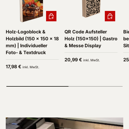
In den Warenkorb
In den War
Holz-Logoblock &
QR Code Aufsteller
Bi
Holzbild (150 x 150 x 18
Holz (150x150) | Gastro
be
mm) | Individueller
& Messe Display
Si
Foto- & Textdruck
Normaler Preis
No
20,99 €
25
inkl. MwSt.
Normaler Preis
17,98 €
inkl. MwSt.