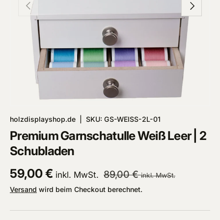
Vorherige
Nächste
holzdisplayshop.de
|
SKU:
GS-WEISS-2L-01
Premium Garnschatulle Weiß Leer | 2
Schubladen
Normaler Preis
Verkaufspreis
59,00 €
89,00 €
inkl. MwSt.
inkl. MwSt.
Versand
wird beim Checkout berechnet.