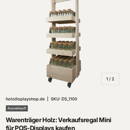
von
1
/
2
holzdisplayshop.de
|
SKU:
DS_1100
Ausverkauft
Warenträger Holz: Verkaufsregal Mini
für POS-Displays kaufen