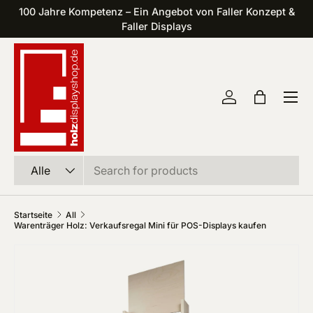
100 Jahre Kompetenz – Ein Angebot von Faller Konzept &
Direkt zum Inhalt
Faller Displays
Einloggen
Einkaufst
Suchen
Art
Alle
Startseite
All
Warenträger Holz: Verkaufsregal Mini für POS-Displays kaufen
Zu Produktinformationen springen