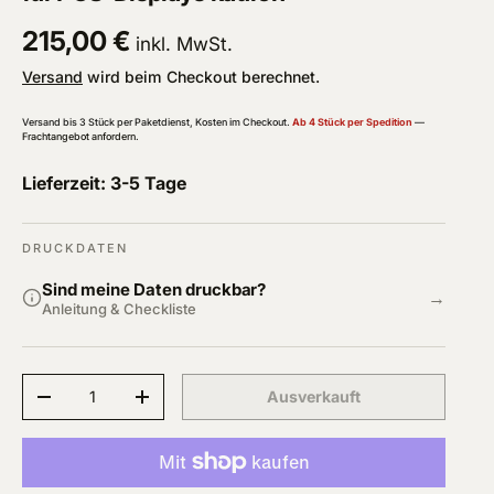
Normaler Preis
215,00 €
inkl. MwSt.
Versand
wird beim Checkout berechnet.
Versand bis 3 Stück per Paketdienst, Kosten im Checkout.
Ab 4 Stück per Spedition
—
Frachtangebot anfordern
.
Lieferzeit: 3-5 Tage
DRUCKDATEN
Sind meine Daten druckbar?
→
Anleitung & Checkliste
Anzahl
Ausverkauft
Menge verringern
Menge erhöhen