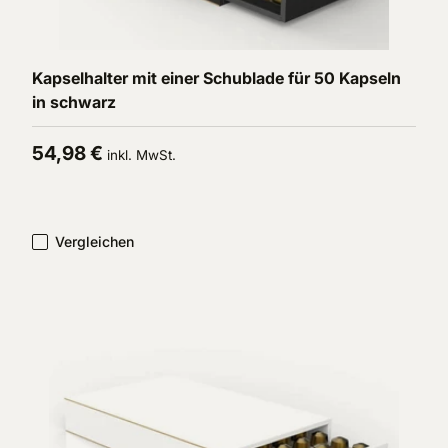
In den Warenkorb
Kapselhalter mit einer Schublade für 50 Kapseln
in schwarz
Normaler Preis
54,98 €
inkl. MwSt.
Vergleichen