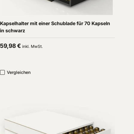
In den Warenkorb
Kapselhalter mit einer Schublade für 70 Kapseln
in schwarz
Normaler Preis
59,98 €
inkl. MwSt.
Vergleichen