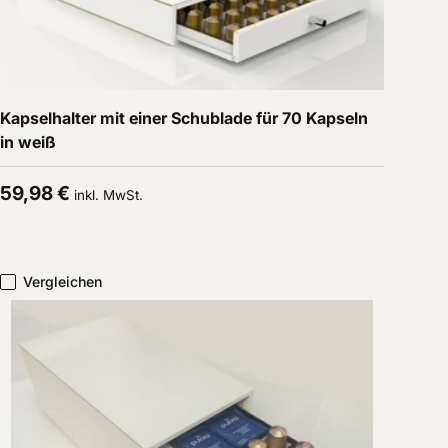
In den Warenkorb
Kapselhalter mit einer Schublade für 70 Kapseln
in weiß
Normaler Preis
59,98 €
inkl. MwSt.
Vergleichen