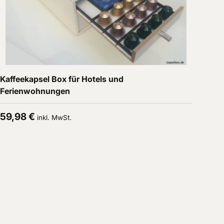
In den Warenkorb
Kaffeekapsel Box für Hotels und
Ferienwohnungen
Normaler Preis
59,98 €
inkl. MwSt.