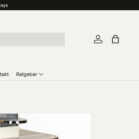
lays
Einloggen
Einkaufst
takt
Ratgeber