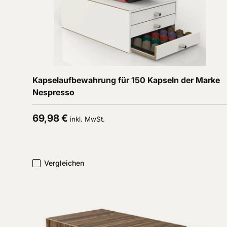
In den Warenkorb
Kapselaufbewahrung für 150 Kapseln der Marke
Nespresso
Normaler Preis
69,98 €
inkl. MwSt.
Vergleichen