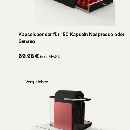
In den Warenkorb
Kapselspender für 150 Kapseln Nespresso oder
Senseo
Normaler Preis
69,98 €
inkl. MwSt.
Vergleichen