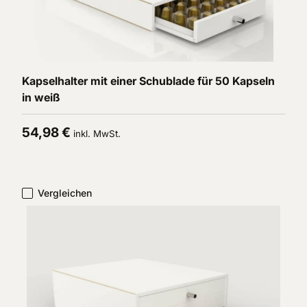
In den Warenkorb
Kapselhalter mit einer Schublade für 50 Kapseln
in weiß
Normaler Preis
54,98 €
inkl. MwSt.
Vergleichen