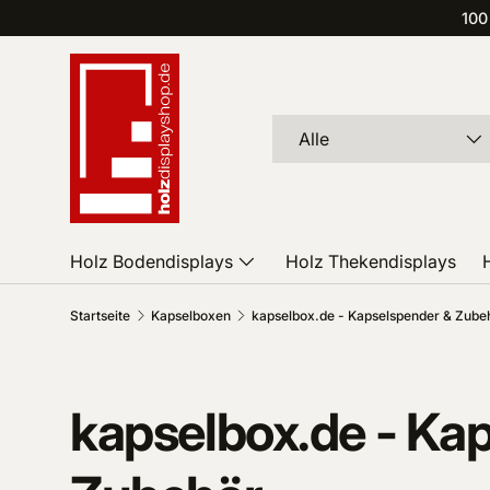
100
Direkt zum Inhalt
Suchen
Art
Alle
Holz Bodendisplays
Holz Thekendisplays
Startseite
Kapselboxen
kapselbox.de - Kapselspender & Zube
kapselbox.de - Ka