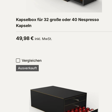
In den Warenkorb
Kapselbox für 32 große oder 40 Nespresso
Kapseln
Normaler Preis
49,98 €
inkl. MwSt.
Vergleichen
Ausverkauft