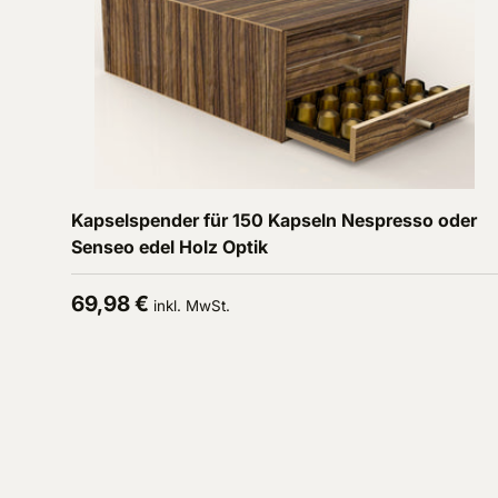
In den Warenkorb
Kapselspender für 150 Kapseln Nespresso oder
Senseo edel Holz Optik
Normaler Preis
69,98 €
inkl. MwSt.