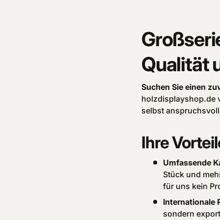
Großseri
Qualität 
Suchen Sie einen zuv
holzdisplayshop.de 
selbst anspruchsvolls
Ihre Vortei
Umfassende Ka
Stück und mehr
für uns kein Pr
Internationale 
sondern expor