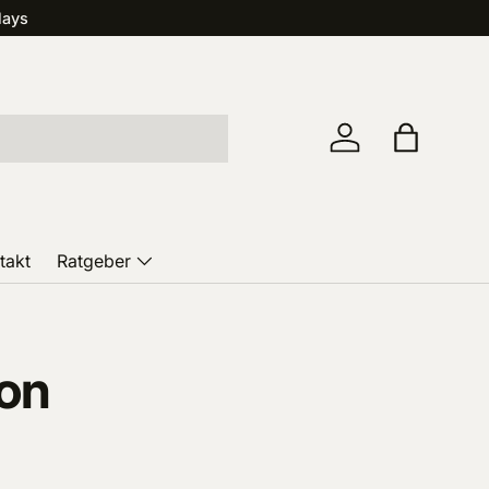
lays
Einloggen
Einkaufst
takt
Ratgeber
von