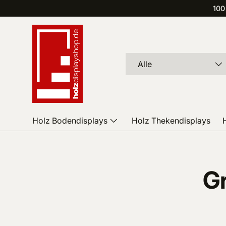
100
Direkt zum Inhalt
Suchen
Art
Alle
Holz Bodendisplays
Holz Thekendisplays
Gr