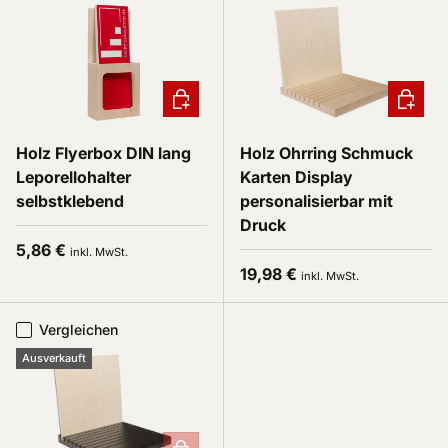
In den Warenkorb
In den 
Holz Flyerbox DIN lang
Holz Ohrring Schmuck
Leporellohalter
Karten Display
selbstklebend
personalisierbar mit
Druck
Normaler Preis
5,86 €
inkl. MwSt.
Normaler Preis
19,98 €
inkl. MwSt.
Vergleichen
Ausverkauft
In den Warenkorb