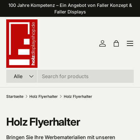
100 Jahre Kompetenz – Ein Angebot von Faller Konzept &
Direkt zum Inhalt
Faller Displays
Einloggen
Einkaufst
Suchen
Art
Alle
Startseite
Holz Flyerhalter
Holz Flyerhalter
Holz Flyerhalter
Bringen Sie Ihre Werbematerialien mit unseren