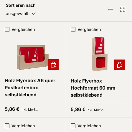
Sortieren nach
Produktlist
Produ
ausgewählt
Vergleichen
Vergleichen
In den Warenkorb
In den 
Holz Flyerbox A6 quer
Holz Flyerbox
Postkartenbox
Hochformat 60 mm
selbstklebend
selbstklebend
Normaler Preis
Normaler Preis
5,86 €
5,86 €
inkl. MwSt.
inkl. MwSt.
Vergleichen
Vergleichen