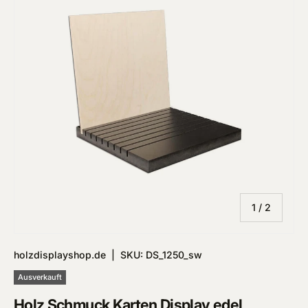
von
1
/
2
holzdisplayshop.de
|
SKU:
DS_1250_sw
Ausverkauft
Holz Schmuck Karten Display edel