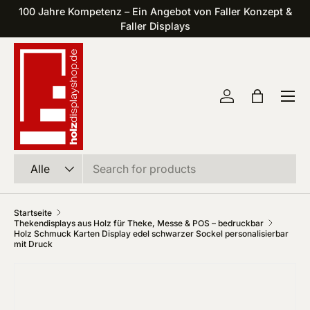
100 Jahre Kompetenz – Ein Angebot von Faller Konzept &
Direkt zum Inhalt
Faller Displays
Einloggen
Einkaufst
Suchen
Art
Alle
Startseite
Thekendisplays aus Holz für Theke, Messe & POS – bedruckbar
Holz Schmuck Karten Display edel schwarzer Sockel personalisierbar
mit Druck
Zu Produktinformationen springen