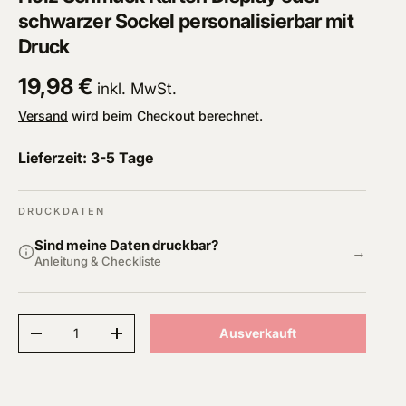
schwarzer Sockel personalisierbar mit
Druck
Normaler Preis
19,98 €
inkl. MwSt.
Versand
wird beim Checkout berechnet.
Lieferzeit: 3-5 Tage
DRUCKDATEN
Sind meine Daten druckbar?
→
Anleitung & Checkliste
Anzahl
Ausverkauft
Menge verringern
Menge erhöhen