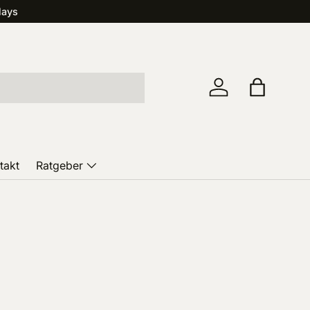
lays
Einloggen
Einkaufst
takt
Ratgeber