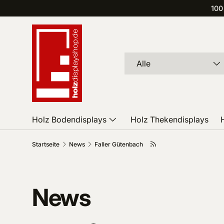
100
Direkt zum Inhalt
Suchen
Art
Alle
Holz Bodendisplays
Holz Thekendisplays
Startseite
News
Faller Gütenbach
News