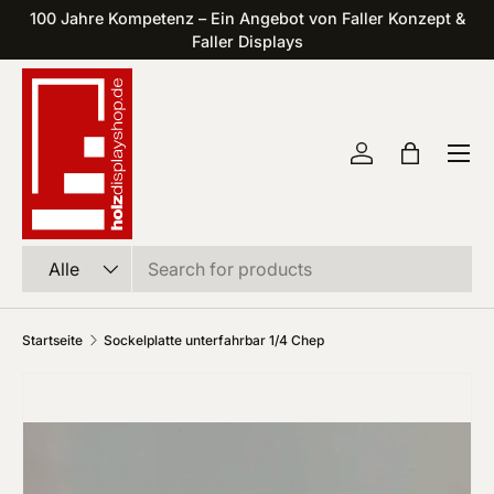
100 Jahre Kompetenz – Ein Angebot von Faller Konzept &
Direkt zum Inhalt
Faller Displays
Einloggen
Einkaufst
Suchen
Art
Alle
Startseite
Sockelplatte unterfahrbar 1/4 Chep
Zu Produktinformationen springen