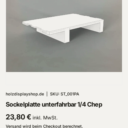
holzdisplayshop.de
|
SKU:
ST_001PA
Sockelplatte unterfahrbar 1/4 Chep
Normaler Preis
23,80 €
inkl. MwSt.
Versand
wird beim Checkout berechnet.